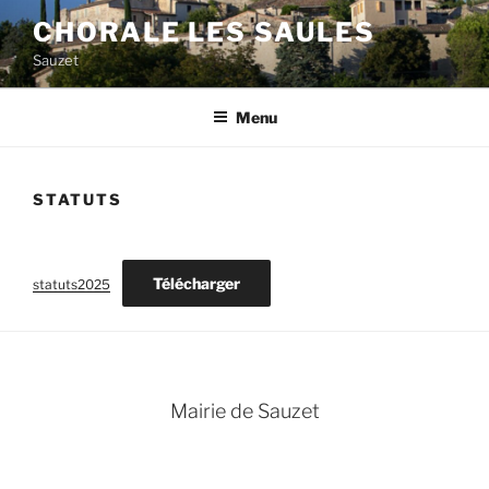
Aller
CHORALE LES SAULES
au
Sauzet
contenu
principal
Menu
STATUTS
Télécharger
statuts2025
Mairie de Sauzet