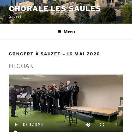
Aller
CHORALE LES SAULES
au
Sauzet
contenu
principal
Menu
CONCERT À SAUZET – 16 MAI 2026
HEGOAK